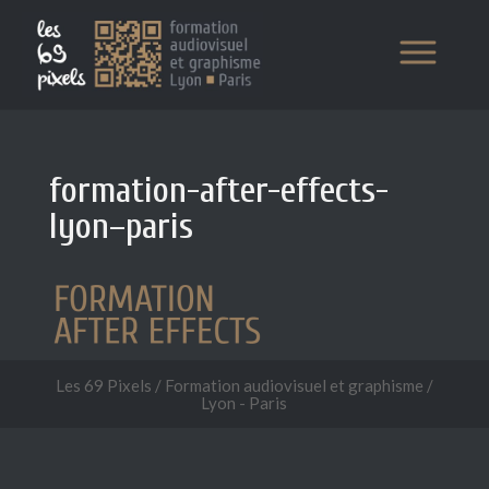
formation-after-effects-
lyon–paris
Les 69 Pixels / Formation audiovisuel et graphisme /
Lyon - Paris